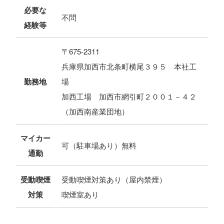
必要な
不問
経験等
〒675-2311
兵庫県加西市北条町横尾３９５ 本社工
勤務地
場
加西工場 加西市網引町２００１－４２
（加西南産業団地）
マイカー
可（駐車場あり）無料
通勤
受動喫煙
受動喫煙対策あり（屋内禁煙）
対策
喫煙室あり